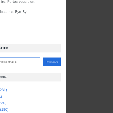
à lire. Portes-vous bien.
 les amis, Bye-Bye.
ETTER
RIES
231)
1)
230)
(190)