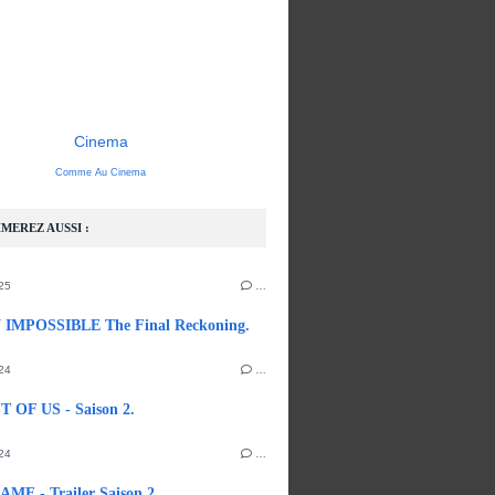
Cinema
Comme Au Cinema
MEREZ AUSSI :
25
…
IMPOSSIBLE The Final Reckoning.
24
…
 OF US - Saison 2.
24
…
ME - Trailer Saison 2.