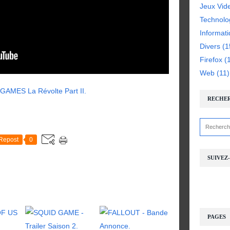
Jeux Vid
Technolo
Informat
Divers
(1
Firefox
(1
Web
(11)
RECHE
Repost
0
SUIVEZ
PAGES