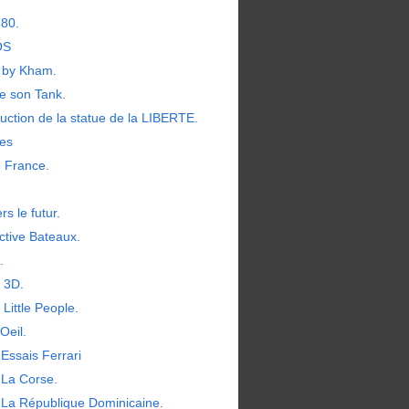
380.
OS
by Kham.
e son Tank.
uction de la statue de la LIBERTE.
les
e France.
rs le futur.
ctive Bateaux.
.
t 3D.
 Little People.
Oeil.
Essais Ferrari
 La Corse.
 La République Dominicaine.