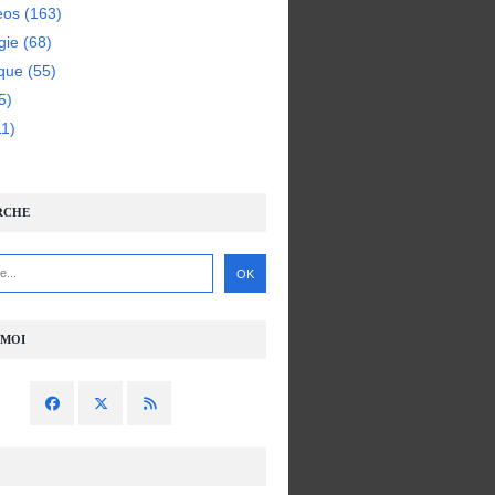
eos
(163)
gie
(68)
ique
(55)
5)
1)
RCHE
-MOI