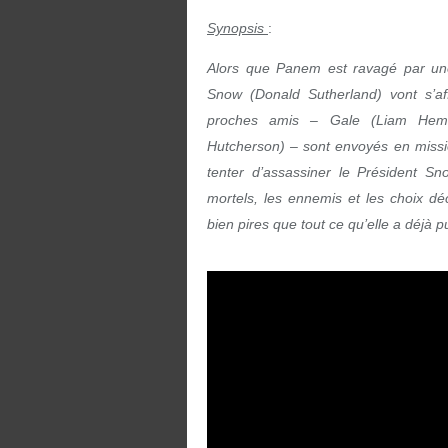
Synopsis
:
Alors que Panem est ravagé par une 
Snow (Donald Sutherland) vont s’aff
proches amis – Gale (Liam Hemsw
Hutcherson) – sont envoyés en mission 
tenter d’assassiner le Président Sn
mortels, les ennemis et les choix dé
bien pires que tout ce qu’elle a déjà 