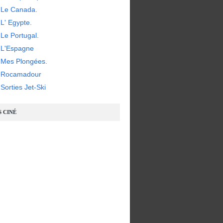
 Le Canada.
L' Egypte.
Le Portugal.
 L'Espagne
 Mes Plongées.
- Rocamadour
Sorties Jet-Ski
S CINÉ