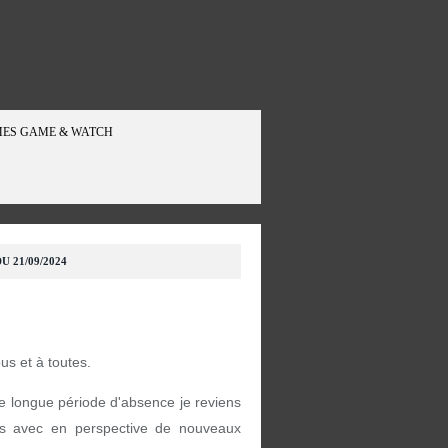
ES GAME & WATCH
U 21/09/2024
ous et à toutes.
e longue période d'absence je reviens
s avec en perspective de nouveaux