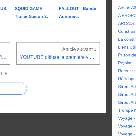
Airbus A
US -
SQUID GAME -
FALLOUT - Bande
A PROP
Trailer Saison 2.
Annonce.
ARCADE 
Construir
La constr
Liens Uti
Prison d
SEUL SUR MARS, Le prochain film de Ridley Scott.
YOUTUBE diffuse la première vidéo 8K.
Prypiat.
Retour ve
CLE
Rétrospe
Street Art
Street Ar
Street Art
Trompe l'
Voyage - 
Voyage -
Voyage -