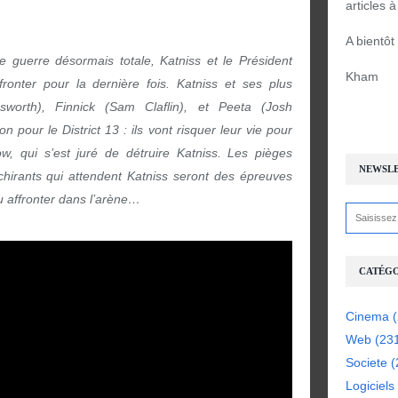
articles 
A bientôt
guerre désormais totale, Katniss et le Président
Kham
ronter pour la dernière fois. Katniss et ses plus
orth), Finnick (Sam Claflin), et Peeta (Josh
pour le District 13 : ils vont risquer leur vie pour
ow, qui s’est juré de détruire Katniss. Les pièges
NEWSL
chirants qui attendent Katniss seront des épreuves
pu affronter dans l’arène…
CATÉGO
Cinema
(
Web
(23
Societe
(
Logiciels