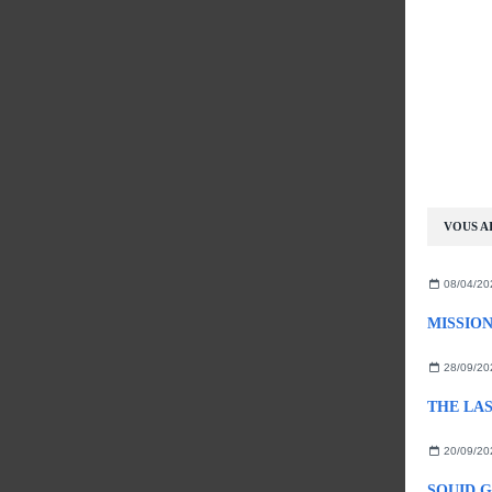
VOUS AI
08/04/20
MISSION 
28/09/20
THE LAST
20/09/20
SQUID GA