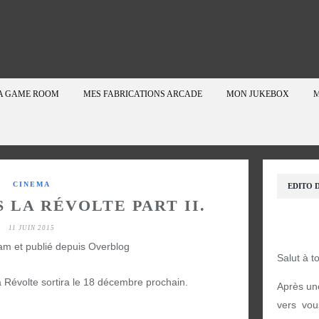
A GAME ROOM
MES FABRICATIONS ARCADE
MON JUKEBOX
M
CINEMA
EDITO D
LA RÉVOLTE PART II.
11 JUIN 2015
am et publié depuis Overblog
Salut à t
Révolte sortira le 18 décembre prochain.
Après un
vers vou