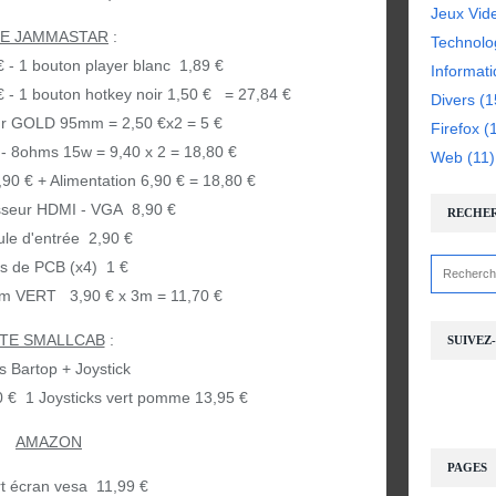
Jeux Vid
TE JAMMASTAR
:
Technolo
€ - 1 bouton player blanc 1,89 €
Informat
€ - 1 bouton hotkey noir 1,50 € = 27,84 €
Divers
(1
eur GOLD 95mm = 2,50 €x2 = 5 €
Firefox
(1
- 8ohms 15w = 9,40 x 2 = 18,80 €
Web
(11)
,90 € + Alimentation 6,90 € = 18,80 €
seur HDMI - VGA 8,90 €
RECHE
le d'entrée 2,90 €
s de PCB (x4) 1 €
m VERT 3,90 € x 3m = 11,70 €
ITE SMALLCAB
:
SUIVEZ
s Bartop + Joystick
0 € 1 Joysticks vert pomme 13,95 €
AMAZON
PAGES
t écran vesa 11,99 €