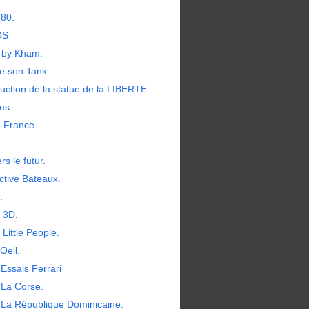
380.
OS
by Kham.
e son Tank.
uction de la statue de la LIBERTE.
les
e France.
rs le futur.
ctive Bateaux.
.
t 3D.
 Little People.
Oeil.
Essais Ferrari
 La Corse.
 La République Dominicaine.