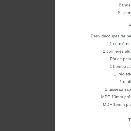
Bande
Sticker
Deux découpes de 
1 cornière
2 cornières a
Pôt de pei
1 bombe aé
1 réglet
1 mult
1 tasseau s
MDF 10mm pré
MDF 15mm pré
T