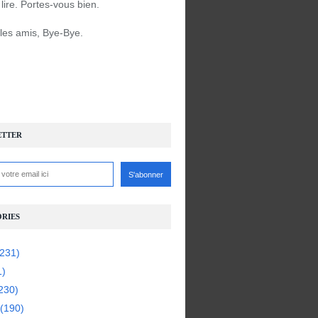
à lire. Portes-vous bien.
 les amis, Bye-Bye.
ETTER
RIES
231)
1)
230)
(190)