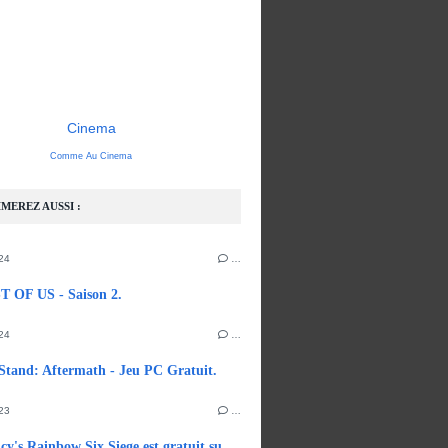
Cinema
Comme Au Cinema
MEREZ AUSSI :
24
…
 OF US - Saison 2.
24
…
Stand: Aftermath - Jeu PC Gratuit.
23
…
Tom Clancy's Rainbow Six Siege est gratuit sur Steam.