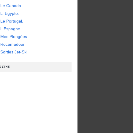
 Le Canada.
L' Egypte.
Le Portugal.
 L'Espagne
 Mes Plongées.
- Rocamadour
Sorties Jet-Ski
S CINÉ