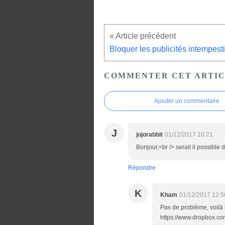
COMMENTER CET ARTI
Ajouter un commentaire
J
jojorabbit
01/12/2017 10:21
Bonjour,<br /> serait il possible d
Répondre
K
Kham
01/12/2017 12:5
Pas de problème, voilà 
https://www.dropbox.c