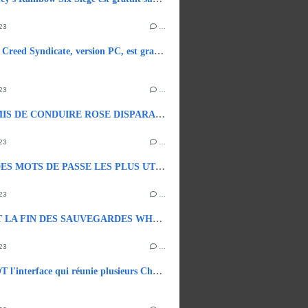
23
…
Assassin’s Creed Syndicate, version PC, est gratuit sur UBISOFT.
23
…
LE PERMIS DE CONDUIRE ROSE DISPARAIT EN 2033.
23
…
TOP 10 DES MOTS DE PASSE LES PLUS UTILISES EN 2023.
23
…
BIENTOT LA FIN DES SAUVEGARDES WHATSAPP
23
…
CHATGOT l'interface qui réunie plusieurs ChatBots d'IA.