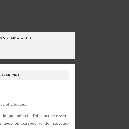
ES GAME & WATCH
U 21/09/2024
ous et à toutes.
e longue période d'absence je reviens
s avec en perspective de nouveaux