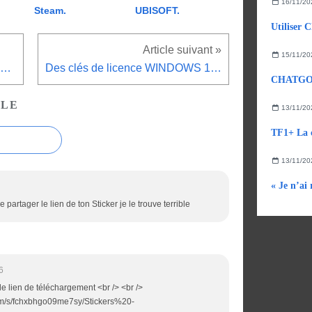
16/11/20
Steam.
UBISOFT.
Utiliser 
15/11/20
Bloquer les publicités intempestives dans chrome.
Des clés de licence WINDOWS 10 Pro à un prix imbattable.
CLE
13/11/20
TF1+ La c
13/11/20
« Je n’ai
e partager le lien de ton Sticker je le trouve terrible
6
le lien de téléchargement <br /> <br />
om/s/fchxbhgo09me7sy/Stickers%20-