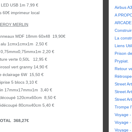
 LED USB 1m 7,99 €
Airbus A
s 60€ imprimeur local
A PROP
ARCADE 
LEROY MERLIN
Construir
panneaux MDF 18mm 60x48 19,90€
La constr
s alu 1cmx1cmx1m 2,50 €
Liens Uti
lu 0,75mmx0,75mmx1m 2,20 €
Prison d
nture verte 0,50L 12,95 €
Prypiat.
rosol vert granny 14,90 €
Retour ve
te éclairage 6W 15,50 €
Rétrospe
iprise 5 blocs 3,10 €
Street Art
apin 17mmx17mmx1m 3,40 €
Street Ar
découpé 120cmx60cm 8,50 €
Street Art
découpé 80cmx40cm 5,40 €
Trompe l'
Voyage - 
OTAL 368,27€
Voyage -
Voyage -