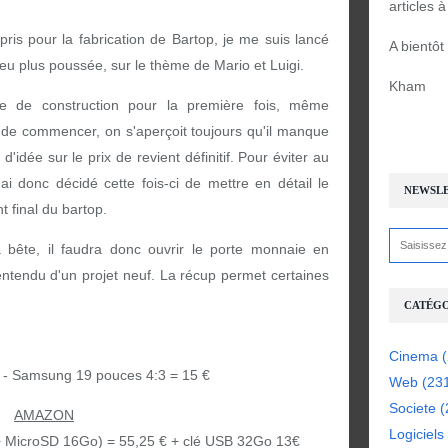
articles 
ris pour la fabrication de Bartop, je me suis lancé
A bientôt
eu plus poussée, sur le thème de Mario et Luigi.
Kham
 de construction pour la première fois, même
t de commencer, on s'aperçoit toujours qu'il manque
idée sur le prix de revient définitif. Pour éviter au
i donc décidé cette fois-ci de mettre en détail le
NEWSL
t final du bartop.
 bête, il faudra donc ouvrir le porte monnaie en
entendu d'un projet neuf. La récup permet certaines
CATÉGO
Cinema
(
- Samsung 19 pouces 4:3 = 15 €
Web
(23
Societe
(
AMAZON
Logiciels
m + MicroSD 16Go) = 55,25 € + clé USB 32Go 13€