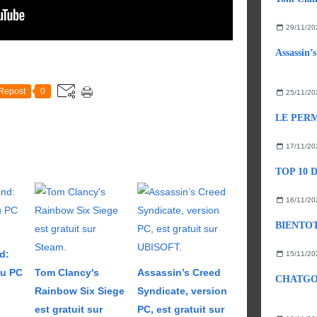
29/11/20
Repost
0
25/11/20
17/11/20
16/11/20
d:
15/11/20
eu PC
Tom Clancy's
Assassin’s Creed
Rainbow Six Siege
Syndicate, version
est gratuit sur
PC, est gratuit sur