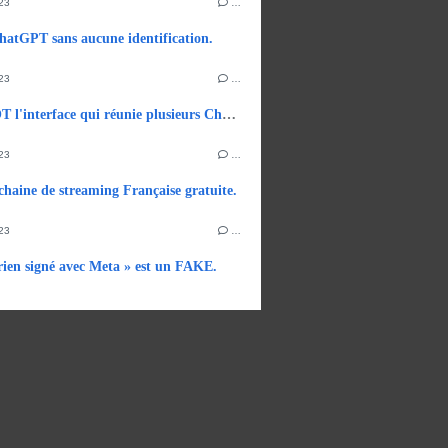
23
…
ChatGPT sans aucune identification.
23
…
CHATGOT l'interface qui réunie plusieurs ChatBots d'IA.
23
…
haine de streaming Française gratuite.
23
…
 rien signé avec Meta » est un FAKE.