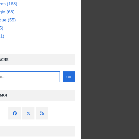
eos
(163)
gie
(68)
ique
(55)
5)
1)
RCHE
-MOI