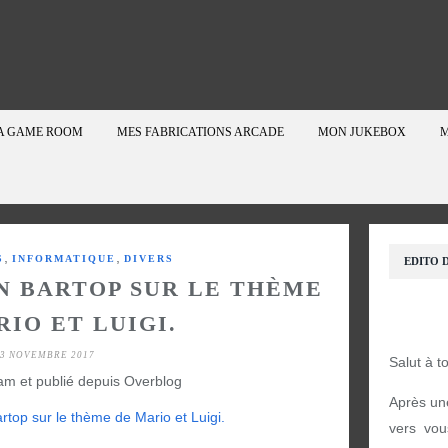
A GAME ROOM
MES FABRICATIONS ARCADE
MON JUKEBOX
M
,
,
S
INFORMATIQUE
DIVERS
EDITO D
N BARTOP SUR LE THÈME
IO ET LUIGI.
3 NOVEMBRE 2017
Salut à t
am et publié depuis Overblog
Après un
vers vou