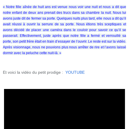
« Notre fille aînée de huit ans est venue nous voir une nuit et nous a dit que
notre enfant de deux ans prenait des trucs dans sa chambre la nuit. Nous lui
avons juste dit de fermer sa porte. Quelques nuits plus tard, elle nous a dit qu’il
avait réussi à ouvrir la serrure de sa porte. Nous étions très sceptiques et
avons décidé de placer une caméra dans le couloir pour savoir ce qu’il se
passerait. Effectivement, juste après que notre fille a fermé et verrouillé sa
porte, son petit frère était en train d’essayer de l’ouvrir. Le reste est sur la vidéo.
Après visionnage, nous ne pouvions plus nous arrêter de rire et l’avons laissé
dormir avec la peluche cette nuit-là. »
Et voici la vidéo du petit prodige :
YOUTUBE