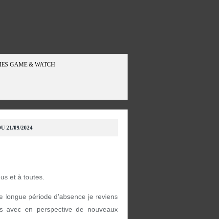
ES GAME & WATCH
U 21/09/2024
ous et à toutes.
e longue période d'absence je reviens
s avec en perspective de nouveaux