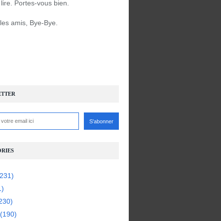
à lire. Portes-vous bien.
 les amis, Bye-Bye.
ETTER
RIES
231)
1)
230)
(190)