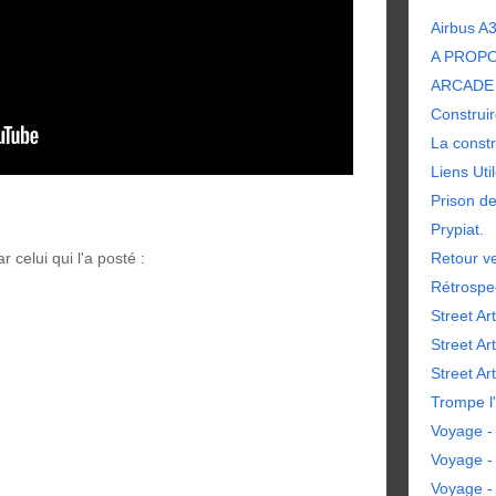
Airbus A
A PROP
ARCADE 
Construir
La constr
Liens Uti
Prison d
Prypiat.
r celui qui l'a posté :
Retour ve
Rétrospe
Street Art
Street Ar
Street Art
Trompe l'
Voyage - 
Voyage -
Voyage -