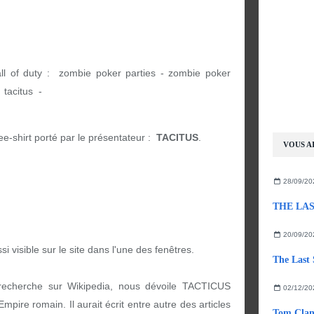
all of duty : zombie poker parties - zombie poker
 tacitus -
ee-shirt porté par le présentateur :
TACITUS
.
VOUS AI
28/09/20
THE LAST
20/09/20
i visible sur le site dans l'une des fenêtres.
The Last 
 recherche sur Wikipedia, nous dévoile TACTICUS
02/12/20
mpire romain. Il aurait écrit entre autre des articles