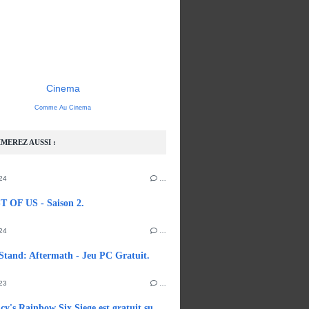
Cinema
Comme Au Cinema
MEREZ AUSSI :
24
…
 OF US - Saison 2.
24
…
Stand: Aftermath - Jeu PC Gratuit.
23
…
Tom Clancy's Rainbow Six Siege est gratuit sur Steam.