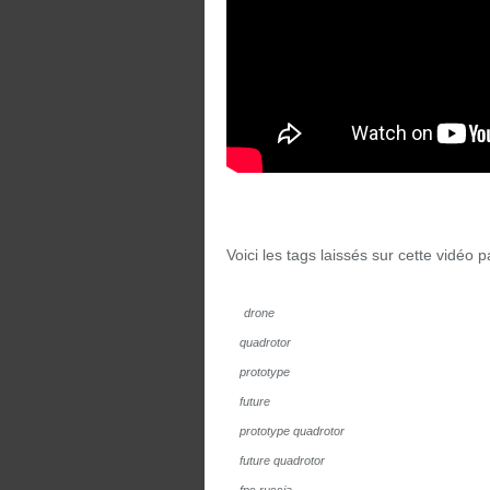
Voici les tags laissés sur cette vidéo pa
drone
quadrotor
prototype
future
prototype quadrotor
future quadrotor