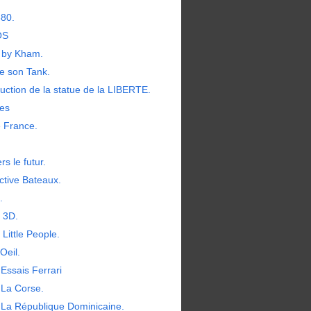
380.
OS
by Kham.
e son Tank.
uction de la statue de la LIBERTE.
les
e France.
rs le futur.
ctive Bateaux.
.
t 3D.
 Little People.
Oeil.
Essais Ferrari
 La Corse.
 La République Dominicaine.