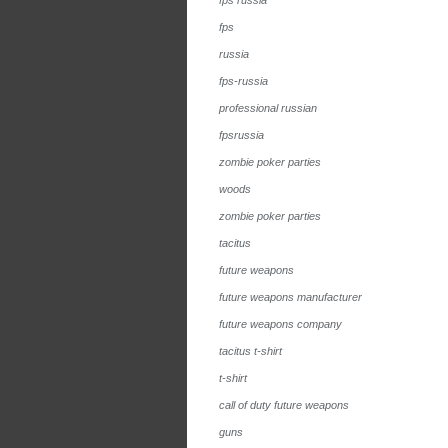
fps russia
fps
russia
fps-russia
professional russian
fpsrussia
zombie poker parties
woods
zombie poker parties
tacitus
future weapons
future weapons manufacturer
future weapons company
tacitus t-shirt
t-shirt
call of duty future weapons
guns