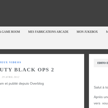
A GAME ROOM
MES FABRICATIONS ARCADE
MON JUKEBOX
M
JEUX VIDEOS
EDITO D
UTY BLACK OPS 2
29 AVRIL 2012
am et publié depuis Overblog
Salut à t
Après un
vers vou