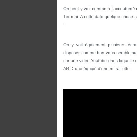
On peut y voir comme à l'accoutumé u
1er mai. A cette date quelque chose s
!
On y voit également plusieurs écran
disposer comme bon vous semble sur la
sur une vidéo Youtube dans laquelle 
AR Drone équipé d'une mitraillette.