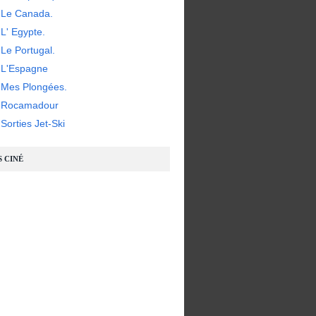
 Le Canada.
L' Egypte.
Le Portugal.
 L'Espagne
 Mes Plongées.
- Rocamadour
Sorties Jet-Ski
S CINÉ