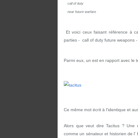
call of duty
near future warfare
Et voici ceux faisant référence à c
parties - call of duty future weapons -
Parmi eux, un est en rapport avec le t
Ce même mot écrit à l'identique et auss
Alors que veut dire Tacitus ? Une
comme un sénateur et historien de l' E