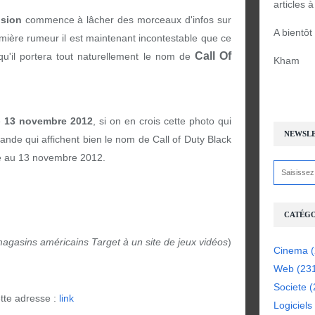
articles 
ision
commence à lâcher des morceaux d'infos sur
A bientôt
mière rumeur il est maintenant incontestable que ce
Call Of
qu'il portera tout naturellement le nom de
Kham
e
13 novembre 2012
, si on en crois cette photo qui
NEWSL
de qui affichent bien le nom de Call of Duty Black
lée au 13 novembre 2012.
CATÉGO
gasins américains Target à un site de jeux vidéos
)
Cinema
(
Web
(23
Societe
(
ette adresse :
link
Logiciels