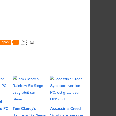
Repost
0
d:
eu PC
Tom Clancy's
Assassin’s Creed
Rainbow Six Siege
Syndicate, version