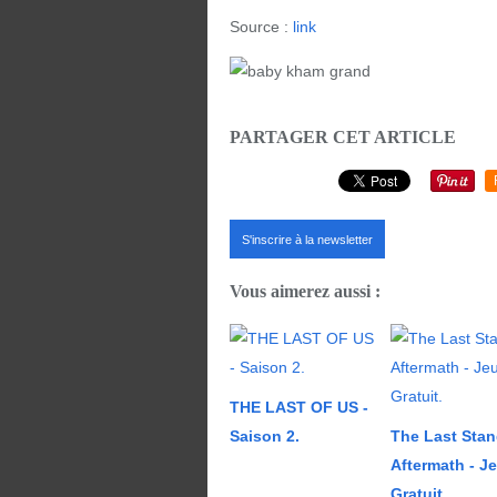
Source :
link
PARTAGER CET ARTICLE
S'inscrire à la newsletter
Vous aimerez aussi :
THE LAST OF US -
Saison 2.
The Last Stan
Aftermath - J
Gratuit.