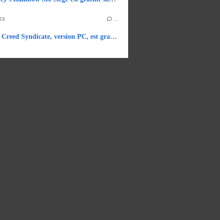
23
…
Assassin’s Creed Syndicate, version PC, est gratuit sur UBISOFT.