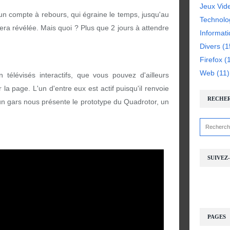
Jeux Vid
n compte à rebours, qui égraine le temps, jusqu'au
Technolo
era révélée. Mais quoi ? Plus que 2 jours à attendre
Informat
Divers
(1
Firefox
(1
Web
(11)
 télévisés interactifs, que vous pouvez d'ailleurs
 page. L'un d'entre eux est actif puisqu'il renvoie
RECHE
un gars nous présente le prototype du Quadrotor, un
SUIVEZ
PAGES