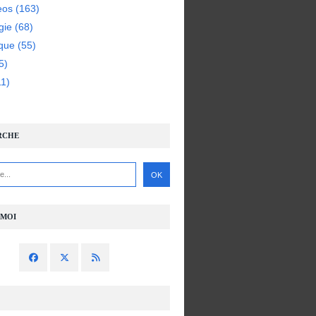
eos
(163)
gie
(68)
ique
(55)
5)
1)
RCHE
-MOI