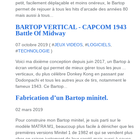
petit, facilement déplaçable et moins onéreux, le Bartop
permet de rejouer à tous les hits d'arcade des années 80
mais aussi à tous...
BARTOP VERTICAL - CAPCOM 1943
Battle Of Midway
07 octobre 2019 ( #
JEUX VIDEOS
, #
LOGICIELS
,
#
TECHNOLOGIE
)
Voici ma dixième conception depuis juin 2017, un Bartop à
écran vertical qui permet de mieux gérer tous les jeux ...
verticaux, du plus célèbre Donkey Kong en passant par
Dodonpachi et tous les autres jeux de tirs, notamment le
fameux 1943. Ce Bartop...
Fabrication d’un Bartop minitel.
02 mars 2019
Pour construire mon Bartop minitel, je suis parti sur le
modèle MATRA M1, beaucoup plus facile à dénicher que les
premières versions Minitel 1 de 1982 et qui se vendent plus
cher en raison justement de leur rareté mais aussi à cause