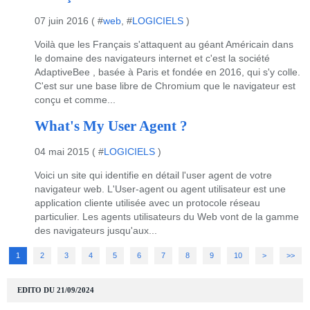
07 juin 2016 ( #
web
, #
LOGICIELS
)
Voilà que les Français s'attaquent au géant Américain dans
le domaine des navigateurs internet et c'est la société
AdaptiveBee , basée à Paris et fondée en 2016, qui s'y colle.
C'est sur une base libre de Chromium que le navigateur est
conçu et comme...
What's My User Agent ?
04 mai 2015 ( #
LOGICIELS
)
Voici un site qui identifie en détail l'user agent de votre
navigateur web. L'User-agent ou agent utilisateur est une
application cliente utilisée avec un protocole réseau
particulier. Les agents utilisateurs du Web vont de la gamme
des navigateurs jusqu'aux...
1
2
3
4
5
6
7
8
9
10
20
30
40
>
>>
EDITO DU 21/09/2024