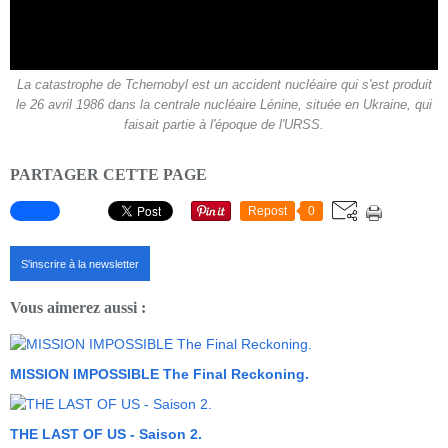
La catastrophe de Tchernobyl est un accident nucléaire qui s'est produit
le 26 avril 1986 dans la centrale nucléaire Lénine, située en Ukraine, qui
faisait partie à l'époque de l'URSS.
PARTAGER CETTE PAGE
Repost
0
S'inscrire à la newsletter
Vous aimerez aussi :
MISSION IMPOSSIBLE The Final Reckoning.
THE LAST OF US - Saison 2.