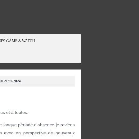
ES GAME & WATCH
U 21/09/2024
ous et à toutes.
e longue période d'absence je reviens
s avec en perspective de nouveaux