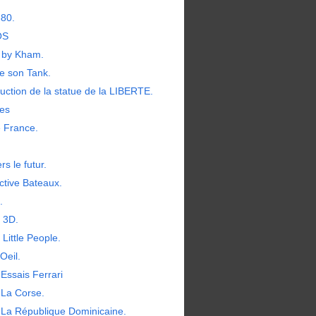
380.
OS
by Kham.
e son Tank.
uction de la statue de la LIBERTE.
les
e France.
rs le futur.
ctive Bateaux.
.
t 3D.
 Little People.
Oeil.
Essais Ferrari
 La Corse.
 La République Dominicaine.