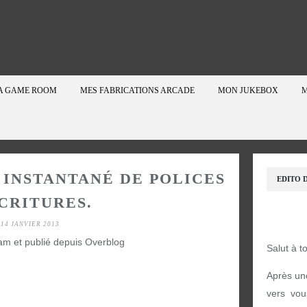
A GAME ROOM
MES FABRICATIONS ARCADE
MON JUKEBOX
M
INSTANTANÉ DE POLICES
EDITO D
CRITURES.
14 JANVIER 2013
am et publié depuis Overblog
Salut à t
Après un
vers vou