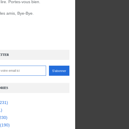
à lire. Portes-vous bien.
 les amis, Bye-Bye.
ETTER
RIES
231)
1)
230)
(190)