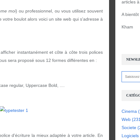
articles 
me moi
) ou professionnel, ou vous utilisez souvent
A bientôt
votre boulot alors voici un site web qui s'adresse à
Kham
afficher instantanément et côte à côte trois polices
NEWSL
 vous sera proposé sous 12 formes différentes en :
rcase regular, Uppercase Bold, ....
CATÉGO
Cinema
(
Web
(23
Societe
(
olice d'écriture la mieux adaptée à votre article. En
Logiciels