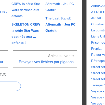
Airbus A
A PROP
US -
ARCADE 
The Last Stand:
Construir
SKELETON CREW
Aftermath - Jeu PC
La constr
la série Star Wars
Gratuit.
Liens Uti
destinée aux ...
Prison d
enfants !
Prypiat.
Retour ve
Rétrospe
ur.
Envoyez vos fichiers par pigeons.
Street Art
Street Ar
CLE
Street Art
Trompe l'
Voyage - 
Voyage -
Voyage -