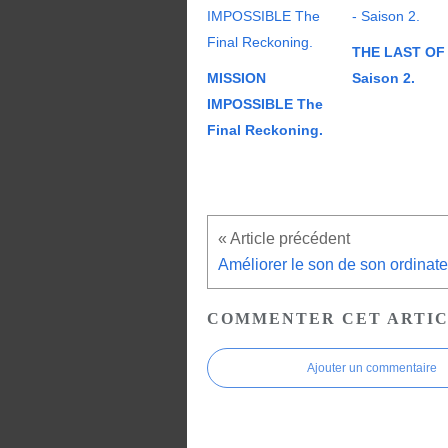
THE LAST OF 
MISSION
Saison 2.
IMPOSSIBLE The
Final Reckoning.
Améliorer le son de son ordinate
COMMENTER CET ARTI
Ajouter un commentaire