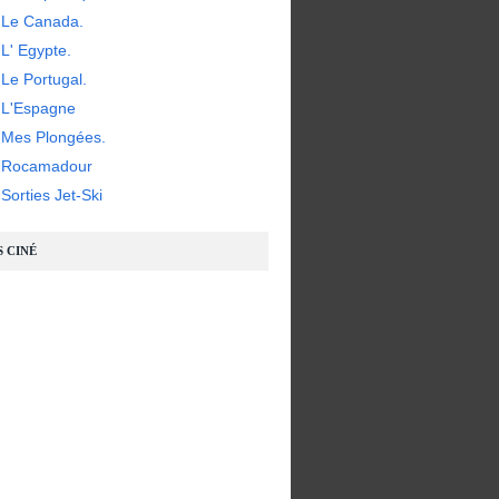
 Le Canada.
L' Egypte.
Le Portugal.
 L'Espagne
 Mes Plongées.
- Rocamadour
Sorties Jet-Ski
S CINÉ