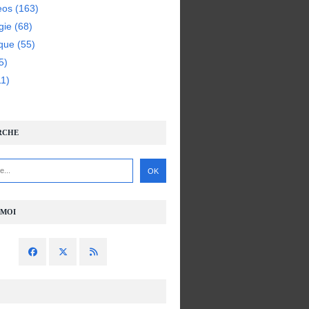
eos
(163)
gie
(68)
ique
(55)
5)
1)
RCHE
-MOI