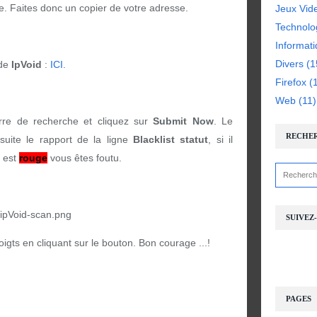
. Faites donc un copier de votre adresse.
Jeux Vid
Technolo
Informat
Divers
(1
 de
IpVoid
:
ICI.
Firefox
(1
Web
(11)
rre de recherche et cliquez sur
Submit Now
. Le
RECHE
 suite le rapport de la ligne
Blacklist statut
, si il
l est
rouge
vous êtes foutu.
SUIVEZ
doigts en cliquant sur le bouton. Bon courage ...!
PAGES