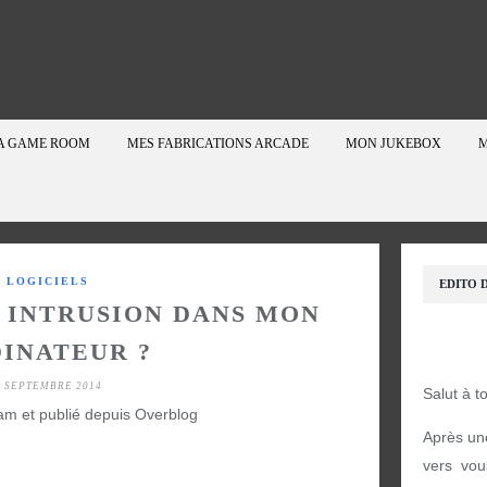
A GAME ROOM
MES FABRICATIONS ARCADE
MON JUKEBOX
M
LOGICIELS
EDITO D
E INTRUSION DANS MON
INATEUR ?
1 SEPTEMBRE 2014
Salut à t
am et publié depuis Overblog
Après un
vers vou