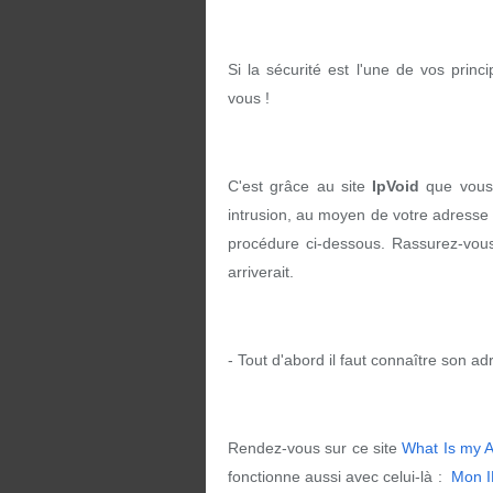
Si la sécurité est l'une de vos princi
vous !
C'est grâce au site
IpVoid
que vous a
intrusion, au moyen de votre adresse IP
procédure ci-dessous. Rassurez-vou
arriverait.
- Tout d'abord il faut connaître son ad
Rendez-vous sur ce site
What Is my A
fonctionne aussi avec celui-là :
Mon I