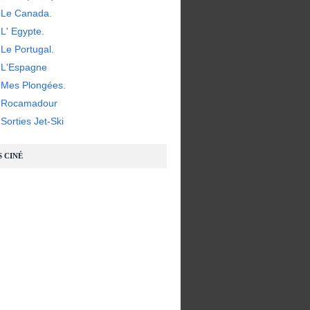
 Le Canada.
L' Egypte.
Le Portugal.
 L'Espagne
 Mes Plongées.
- Rocamadour
Sorties Jet-Ski
S CINÉ