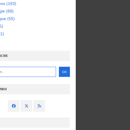
eos
(163)
gie
(68)
ique
(55)
5)
1)
RCHE
-MOI