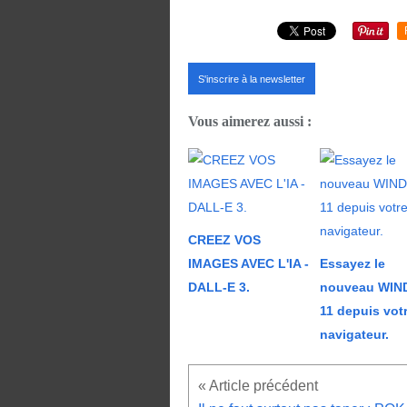
S'inscrire à la newsletter
Vous aimerez aussi :
CREEZ VOS
IMAGES AVEC L'IA -
Essayez le
DALL-E 3.
nouveau WI
11 depuis vot
navigateur.