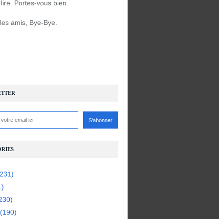
à lire. Portes-vous bien.
 les amis, Bye-Bye.
ETTER
RIES
231)
1)
230)
(190)