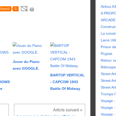
Airbus A
Repost
0
A PROP
ARCADE 
Construir
La constr
Liens Uti
Prison d
Prypiat.
Retour ve
Jouer du Piano
Rétrospe
avec GOOGLE.
Street Art
BARTOP VERTICAL
Street Ar
NDOWS
- CAPCOM 1943
Street Art
re
Battle Of Midway
Trompe l'
Voyage - 
Voyage -
Voyage -