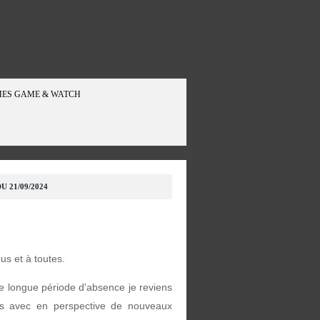
ES GAME & WATCH
U 21/09/2024
ous et à toutes.
e longue période d'absence je reviens
s avec en perspective de nouveaux