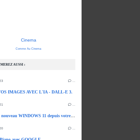
Cinema
Comme Au Cinema
MEREZ AUSSI :
23
…
OS IMAGES AVEC L'IA - DALL-E 3.
21
…
Essayez le nouveau WINDOWS 11 depuis votre navigateur.
20
…
 Piano avec GOOGLE.