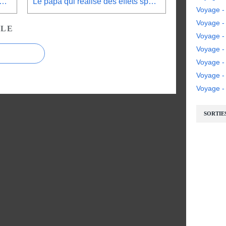
aut surtout pas taper : POKKEN dans Google images.
Le papa qui réalise des effets spéciaux avec son fils.
Voyage -
Voyage - 
CLE
Voyage - 
Voyage -
Voyage -
Voyage 
Voyage - 
SORTIE