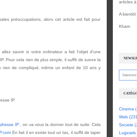
articles 
A bientôt
pales préoccupations, alors cet article est fait pour
Kham
llez savoir si votre ordinateur a fait l'objet d'une
NEWSL
. Pour cela rien de plus simple, il suffit de suivre la
s rien de compliqué, même un enfant de 10 ans y
CATÉGO
resse IP.
Cinema
(
Web
(23
dresse IP
, on va vous la donner tout de suite. Cela
Societe
(
P.com
En fait il en existe tout un tas, il suffit de taper
Logiciels