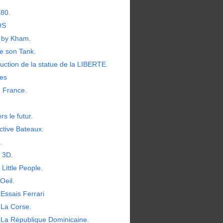
380.
OS
by Kham.
e son Tank.
uction de la statue de la LIBERTE.
les
e France.
rs le futur.
ctive Bateaux.
.
t 3D.
 Little People.
Oeil.
Essais Ferrari
 La Corse.
 La République Dominicaine.