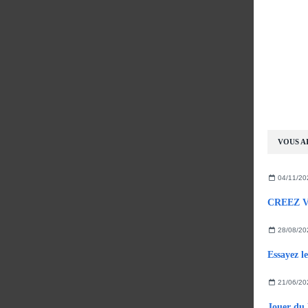
VOUS AI
04/11/20
CREEZ V
28/08/20
21/06/20
Jouer du