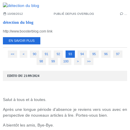
10/08/2012
PUBLIÉ DEPUIS OVERBLOG
…
détection du blog
http://www.boosterblog.com link
EN SAVOIR PLUS
<<
<
10
20
30
40
50
60
70
80
90
91
92
93
94
95
96
97
98
99
100
>
>>
EDITO DU 21/09/2024
Salut à tous et à toutes.
Après une longue période d'absence je reviens vers vous avec en
perspective de nouveaux articles à lire. Portes-vous bien.
A bientôt les amis, Bye-Bye.