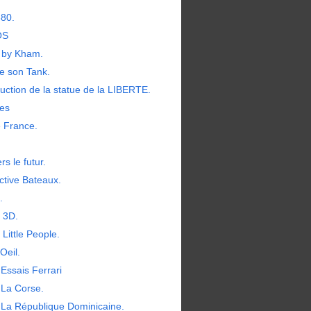
380.
OS
by Kham.
e son Tank.
uction de la statue de la LIBERTE.
les
e France.
rs le futur.
ctive Bateaux.
.
t 3D.
 Little People.
Oeil.
Essais Ferrari
 La Corse.
 La République Dominicaine.