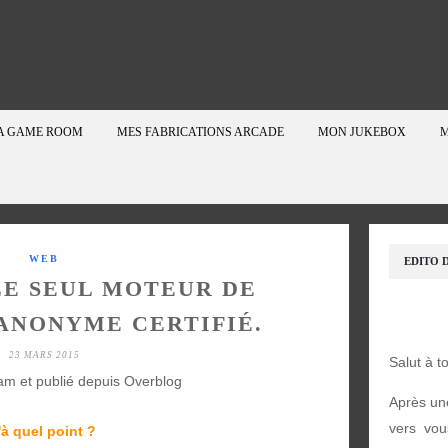
A GAME ROOM
MES FABRICATIONS ARCADE
MON JUKEBOX
M
WEB
EDITO D
LE SEUL MOTEUR DE
ANONYME CERTIFIÉ.
23 MARS 2015
Salut à t
am et publié depuis Overblog
Après un
vers vou
'à quel point ?