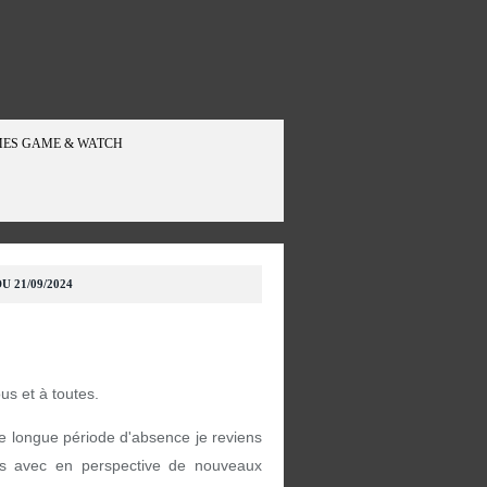
ES GAME & WATCH
U 21/09/2024
ous et à toutes.
e longue période d'absence je reviens
s avec en perspective de nouveaux