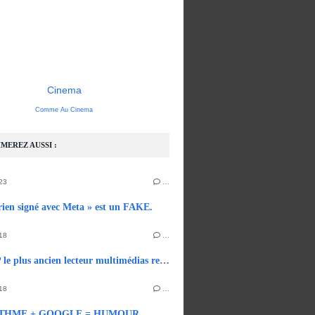
Cinema
Comme Au Cinema
MEREZ AUSSI :
23
…
 rien signé avec Meta » est un FAKE.
18
…
WINAMP le plus ancien lecteur multimédias revient.
18
…
THME + GOOGLE = HUMOUR.