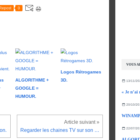
Repost
0
VOUS AI
Logos Rétrogames
us
ALGORITHME +
3D.
13/11/20
r
GOOGLE =
« Je n’ai
HUMOUR.
20/10/20
22/07/20
on.
Regarder les chaines TV sur son ordinateur avec ZedTV portable.
ALGORI