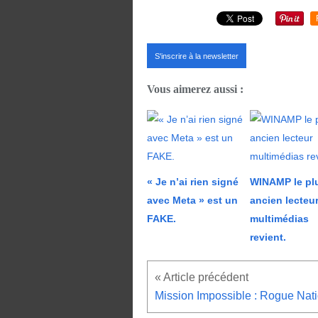
S'inscrire à la newsletter
Vous aimerez aussi :
« Je n’ai rien signé
WINAMP le pl
avec Meta » est un
ancien lecteu
FAKE.
multimédias
revient.
Mission Impossible : Rogue Nati