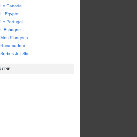
 Le Canada.
L' Egypte.
Le Portugal.
 L'Espagne
 Mes Plongées.
- Rocamadour
Sorties Jet-Ski
S CINÉ