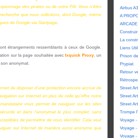
'espionnage des pirates ou de votre FAI. Vous n'êtes
Airbus A
recherche que nous sollicitons, dont Google, même
A PROP
iques de Google via Startpage
.
ARCADE 
Construir
La constr
s sont étrangements ressemblants à ceux de Google.
Liens Uti
tion sur la page souhaitée avec
Ixquick Proxy
, un
Prison d
r son anonymat.
Prypiat.
Retour ve
Rétrospe
rmet de disposer d’une protection encore accrue de
Street Art
navigation sur Internet en plus de celle qu’offre notre
Street Ar
mandataire vous permet de naviguer sur les sites
Street Art
 sécurité et dans l’anonymat le plus complet, sans
Trompe l'
sceptibles de permettre de vous identifier. Cela veut
Voyage - 
viguer sur Internet de manière aussi anonyme que
Voyage -
Voyage -