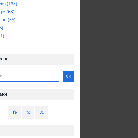
eos
(163)
gie
(68)
ique
(55)
5)
1)
RCHE
-MOI