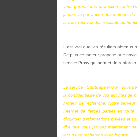
vous garantit une protection contre l
jamais vu par aucun des moteurs de 
si vous recevez des résultats authent
Il est vrai que les résultats obtenu
De plus ce moteur propose une naviga
service Proxy qui permet de renforce
Le service «Startpage Proxy» vous pe
la confidentialité de vos activités de 
moteur de recherche. Notre serveur 
Internet de tierces parties en toute
divulguer d’informations privées et su
dire que vous pouvez maintenant na
lors d’une recherche avec Ixquick
.