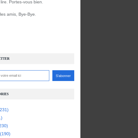
à lire. Portes-vous bien.
 les amis, Bye-Bye.
ETTER
RIES
231)
1)
230)
(190)