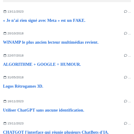
13/11/2023
…
« Je n’ai rien signé avec Meta » est un FAKE.
20/10/2018
…
WINAMP le plus ancien lecteur multimédias revient.
22/07/2018
…
ALGORITHME + GOOGLE = HUMOUR.
31/05/2018
…
Logos Rétrogames 3D.
16/11/2023
…
Utiliser ChatGPT sans aucune identification.
15/11/2023
…
CHATGOT l'interface qui réunie plusieurs ChatBots d'IA.