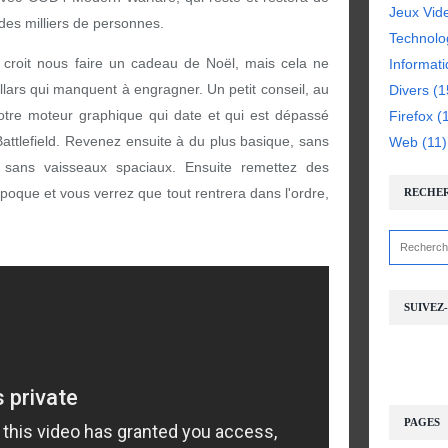
Jeux Vid
r des milliers de personnes.
Technolo
n croit nous faire un cadeau de Noël, mais cela ne
Informat
llars qui manquent à engragner. Un petit conseil, au
Divers
(1
re moteur graphique qui date et qui est dépassé
Firefox
(1
ttlefield. Revenez ensuite à du plus basique, sans
Web
(11)
 sans vaisseaux spaciaux. Ensuite remettez des
que et vous verrez que tout rentrera dans l'ordre,
RECHE
SUIVEZ
PAGES