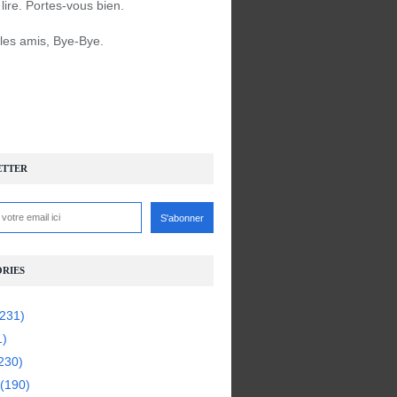
à lire. Portes-vous bien.
 les amis, Bye-Bye.
ETTER
RIES
231)
1)
230)
(190)