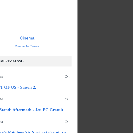
Cinema
Comme Au Cinema
MEREZ AUSSI :
24
…
 OF US - Saison 2.
24
…
Stand: Aftermath - Jeu PC Gratuit.
23
…
Tom Clancy's Rainbow Six Siege est gratuit sur Steam.