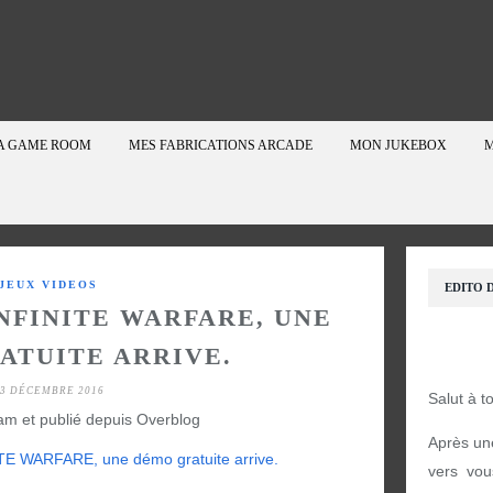
A GAME ROOM
MES FABRICATIONS ARCADE
MON JUKEBOX
M
JEUX VIDEOS
EDITO D
NFINITE WARFARE, UNE
ATUITE ARRIVE.
3 DÉCEMBRE 2016
Salut à t
am et publié depuis Overblog
Après un
vers vou