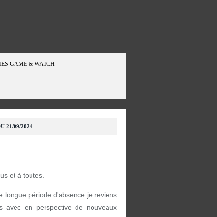
ES GAME & WATCH
U 21/09/2024
ous et à toutes.
e longue période d'absence je reviens
s avec en perspective de nouveaux