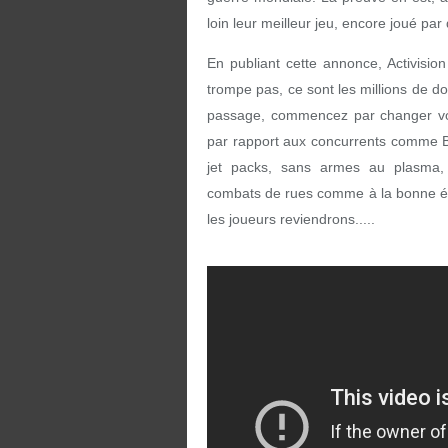
loin leur meilleur jeu, encore joué pa
En publiant cette annonce, Activisio
trompe pas, ce sont les millions de do
passage, commencez par changer vot
par rapport aux concurrents comme Ba
jet packs, sans armes au plasma,
combats de rues comme à la bonne épo
les joueurs reviendrons.....