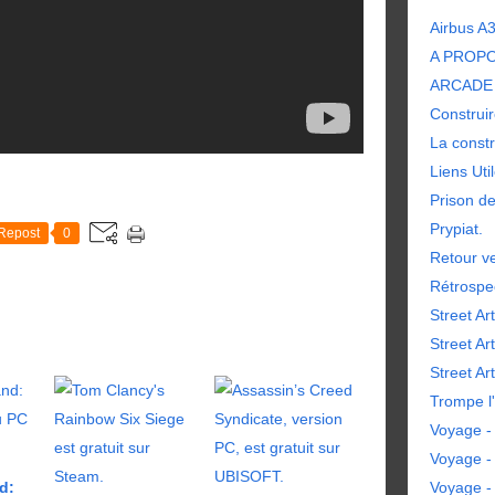
Airbus A
A PROP
ARCADE 
Construir
La constr
Liens Uti
Prison d
Prypiat.
Repost
0
Retour ve
Rétrospe
Street Art
Street Ar
Street Art
Trompe l'
Voyage - 
Voyage -
d:
Voyage -