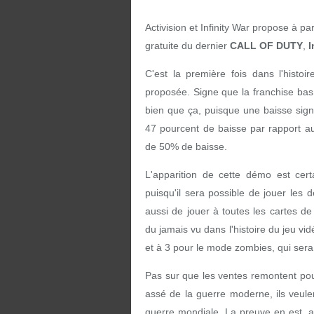
Activision et Infinity War propose à 
gratuite du dernier
CALL OF DUTY
,
I
C'est la première fois dans l'histo
proposée. Signe que la franchise bas d
bien que ça, puisque une baisse signif
47 pourcent de baisse par rapport a
de 50% de baisse.
L'apparition de cette démo est cert
puisqu'il sera possible de jouer le
aussi de jouer à toutes les cartes d
du jamais vu dans l'histoire du jeu vid
et à 3 pour le mode zombies, qui sera 
Pas sur que les ventes remontent pou
assé de la guerre moderne, ils veule
guerre mondiale. La preuve en est, 