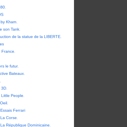
380.
OS
by Kham.
e son Tank.
uction de la statue de la LIBERTE.
les
e France.
rs le futur.
ctive Bateaux.
.
t 3D.
 Little People.
Oeil.
Essais Ferrari
 La Corse.
 La République Dominicaine.