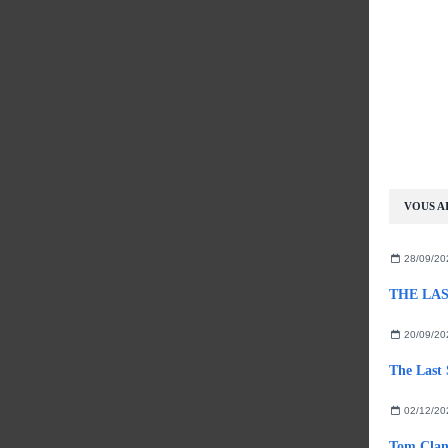
VOUS AI
28/09/20
THE LAST
20/09/20
The Last 
02/12/20