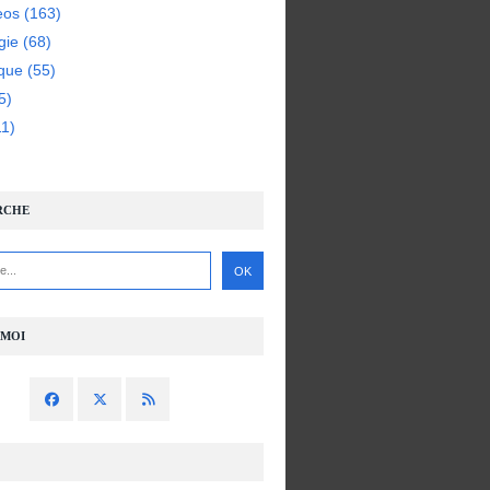
eos
(163)
gie
(68)
ique
(55)
5)
1)
RCHE
-MOI