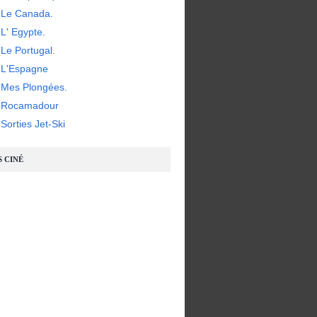
 Le Canada.
L' Egypte.
Le Portugal.
 L'Espagne
 Mes Plongées.
- Rocamadour
Sorties Jet-Ski
S CINÉ