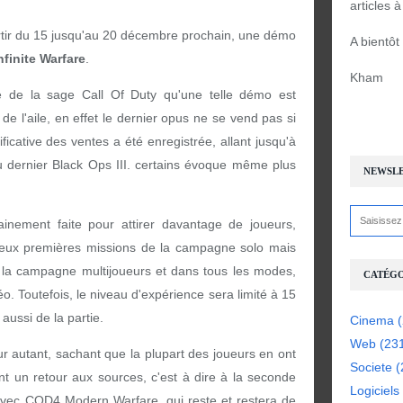
articles 
partir du 15 jusqu'au 20 décembre prochain, une démo
A bientôt
nfinite Warfare
.
Kham
ire de la sage Call Of Duty qu'une telle démo est
e l'aile, en effet le dernier opus ne se vend pas si
icative des ventes a été enregistrée, allant jusqu'à
u dernier Black Ops III. certains évoque même plus
NEWSL
ainement faite pour attirer davantage de joueurs,
s deux premières missions de la campagne solo mais
e la campagne multijoueurs et dans tous les modes,
CATÉGO
éo. Toutefois, le niveau d'expérience sera limité à 15
aussi de la partie.
Cinema
(
Web
(23
r autant, sachant que la plupart des joueurs en ont
Societe
(
nt un retour aux sources, c'est à dire à la seconde
Logiciels
avec COD4 Modern Warfare, qui reste et restera de