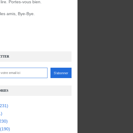
à lire. Portes-vous bien.
 les amis, Bye-Bye.
ETTER
RIES
231)
1)
230)
(190)