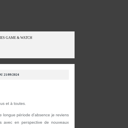
ES GAME & WATCH
U 21/09/2024
ous et à toutes.
e longue période d'absence je reviens
s avec en perspective de nouveaux