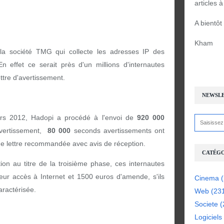
articles 
A bientôt
Kham
la société TMG qui collecte les adresses IP des
En effet ce serait près d'un millions d'internautes
ettre d'avertissement.
NEWSL
rs 2012, Hadopi a procédé à l'envoi de
920 000
avertissement,
80 000
seconds avertissements ont
de lettre recommandée avec avis de réception.
CATÉGO
ion au titre de la troisième phase, ces internautes
eur accès à Internet et 1500 euros d'amende, s'ils
Cinema
(
aractérisée.
Web
(23
Societe
(
Logiciels