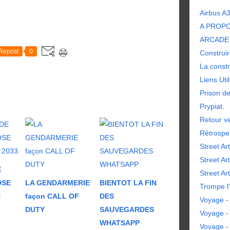
Airbus A
A PROP
ARCADE 
Repost
0
Construir
La constr
Liens Uti
Prison d
Prypiat.
Retour ve
Rétrospe
Street Art
Street Ar
E
Street Art
OSE
LA GENDARMERIE
BIENTOT LA FIN
Trompe l'
N
façon CALL OF
DES
Voyage - 
DUTY
SAUVEGARDES
Voyage -
WHATSAPP
Voyage -