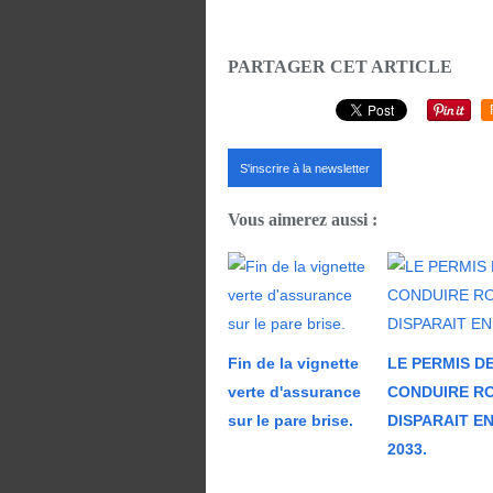
PARTAGER CET ARTICLE
S'inscrire à la newsletter
Vous aimerez aussi :
Fin de la vignette
LE PERMIS D
verte d'assurance
CONDUIRE R
sur le pare brise.
DISPARAIT E
2033.