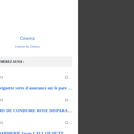
Cinema
Comme Au Cinema
MEREZ AUSSI :
23
…
Fin de la vignette verte d'assurance sur le pare brise.
23
…
LE PERMIS DE CONDUIRE ROSE DISPARAIT EN 2033.
23
…
ARMERIE façon CALL OF DUTY