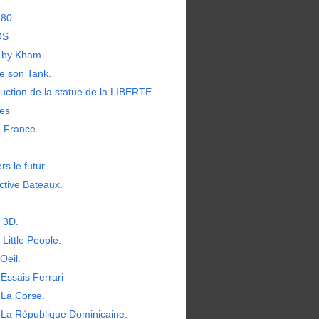
380.
OS
by Kham.
e son Tank.
uction de la statue de la LIBERTE.
les
e France.
rs le futur.
ctive Bateaux.
.
t 3D.
 Little People.
Oeil.
Essais Ferrari
 La Corse.
 La République Dominicaine.