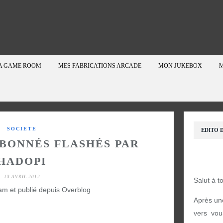
A GAME ROOM
MES FABRICATIONS ARCADE
MON JUKEBOX
M
SOCIETE
EDITO D
ABONNÉS FLASHÉS PAR
HADOPI
13 AVRIL 2012
Salut à t
am et publié depuis Overblog
Après un
vers vou