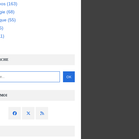
eos
(163)
gie
(68)
ique
(55)
5)
1)
RCHE
-MOI