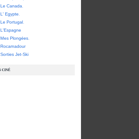
 Le Canada.
L' Egypte.
Le Portugal.
 L'Espagne
 Mes Plongées.
- Rocamadour
Sorties Jet-Ski
S CINÉ