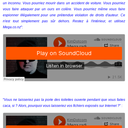
un inconnu. Vous pourriez mourir dans un accident de voiture. Vous pourriez
vous faire attaquer par un ours en colère. Vous pourriez même vous faire
espionner illégalement pour une prétendue violation de droits d'auteur. Ce
n'est tout simplement pas sûr dehors. Restez à l'intérieur, et utilisez
Mega.co.nz
":
"
Vous ne laisseriez pas la porte des toilettes ouverte pendant que vous faites
caca, si ? Alors, pourquoi vous laisseriez vos fichiers exposés sur Internet ?
" :