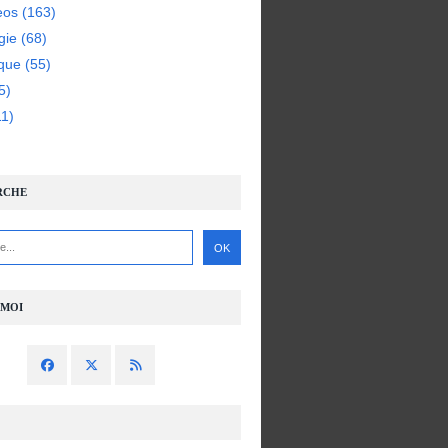
eos
(163)
gie
(68)
ique
(55)
5)
1)
RCHE
-MOI