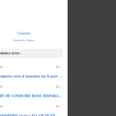
Cinema
Comme Au Cinema
MEREZ AUSSI :
23
…
Fin de la vignette verte d'assurance sur le pare brise.
23
…
LE PERMIS DE CONDUIRE ROSE DISPARAIT EN 2033.
23
…
ARMERIE façon CALL OF DUTY