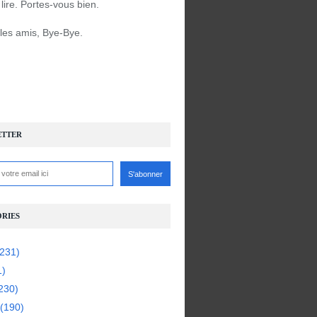
à lire. Portes-vous bien.
 les amis, Bye-Bye.
ETTER
RIES
231)
1)
230)
(190)