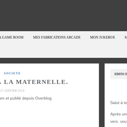
A GAME ROOM
MES FABRICATIONS ARCADE
MON JUKEBOX
M
SOCIETE
EDITO D
À LA MATERNELLE.
17 JANVIER 2013
am et publié depuis Overblog
Salut à t
Après un
vers vou