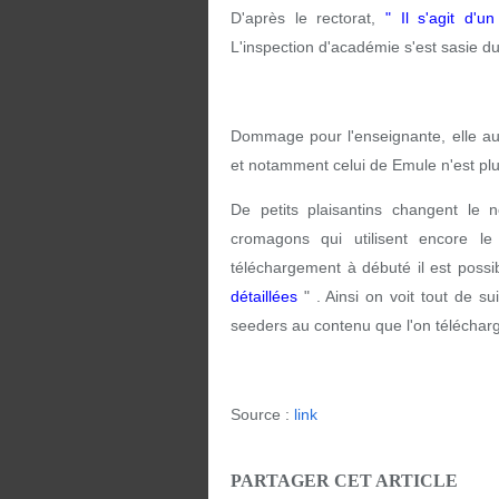
D'après le rectorat,
" Il s'agit d'u
L'inspection d'académie s'est sasie d
Dommage pour l'enseignante, elle au
et notamment celui de Emule n'est plus
De petits plaisantins changent l
cromagons qui utilisent encore l
téléchargement à débuté il est possib
détaillées
" . Ainsi on voit tout de su
seeders au contenu que l'on télécharge.
Source :
link
PARTAGER CET ARTICLE