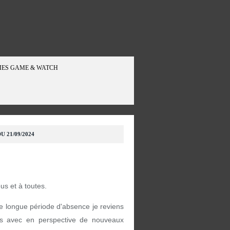
ES GAME & WATCH
U 21/09/2024
ous et à toutes.
e longue période d'absence je reviens
s avec en perspective de nouveaux