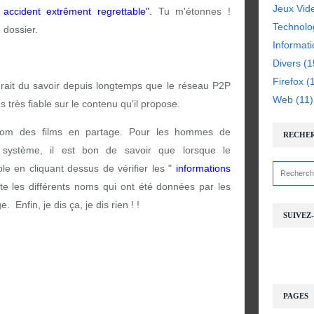
Jeux Vid
n accident extrêment regrettable".
Tu m'étonnes !
Technolo
u dossier.
Informat
Divers
(1
Firefox
(1
rait du savoir depuis longtemps que le réseau P2P
Web
(11)
 très fiable sur le contenu qu'il propose.
e nom des films en partage. Pour les hommes de
RECHE
e système, il est bon de savoir que lorsque le
le en cliquant dessus de vérifier les "
informations
ite les différents noms qui ont été données par les
 Enfin, je dis ça, je dis rien ! !
SUIVEZ
PAGES