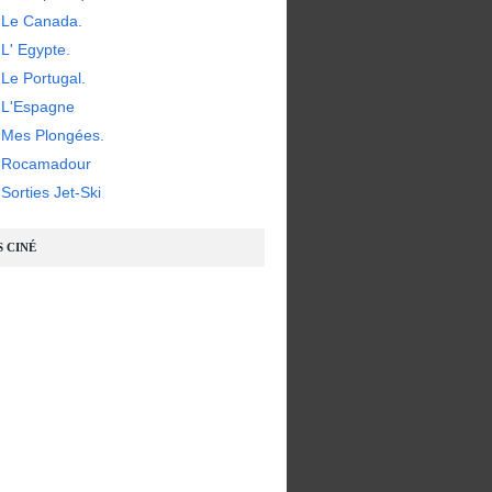
 Le Canada.
L' Egypte.
Le Portugal.
 L'Espagne
 Mes Plongées.
- Rocamadour
Sorties Jet-Ski
S CINÉ