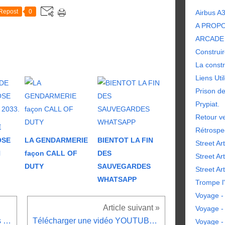
Repost
0
Airbus A
A PROP
ARCADE 
Construir
La constr
Liens Uti
Prison d
Prypiat.
Retour ve
E
Rétrospe
OSE
LA GENDARMERIE
BIENTOT LA FIN
Street Art
N
façon CALL OF
DES
Street Ar
DUTY
SAUVEGARDES
Street Art
WHATSAPP
Trompe l'
Voyage - 
Voyage -
Dans l'espace personne ne vous entendra pleurer.
Télécharger une vidéo YOUTUBE : Facile
Voyage -