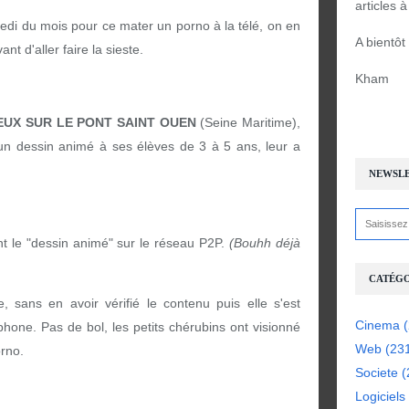
articles 
edi du mois pour ce mater un porno à la télé, on en
A bientôt
t d'aller faire la sieste.
Kham
EUX SUR LE PONT SAINT OUEN
(Seine Maritime),
 un dessin animé à ses élèves de 3 à 5 ans, leur a
NEWSL
nt le "dessin animé" sur le réseau P2P.
(Bouhh déjà
CATÉGO
e, sans en avoir vérifié le contenu puis elle s'est
Cinema
(
hone. Pas de bol, les petits chérubins ont visionné
Web
(23
orno.
Societe
(
Logiciels