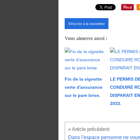
S'inscrire à la newsletter
Vous aimerez aussi :
Fin de la vignette
LE PERMIS D
verte d'assurance
CONDUIRE R
sur le pare brise.
DISPARAIT E
2033.