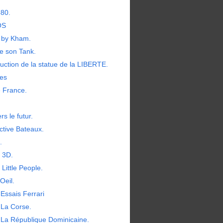
380.
OS
by Kham.
e son Tank.
uction de la statue de la LIBERTE.
les
e France.
rs le futur.
ctive Bateaux.
.
t 3D.
 Little People.
Oeil.
Essais Ferrari
 La Corse.
 La République Dominicaine.