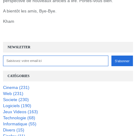
perspective de nouveaux articles à lire. Portes-vous bien.
A bientôt les amis, Bye-Bye.
Kham
NEWSLETTER
CATÉGORIES
Cinema
(231)
Web
(231)
Societe
(230)
Logiciels
(190)
Jeux Videos
(163)
Technologie
(68)
Informatique
(55)
Divers
(15)
Firefox
(11)