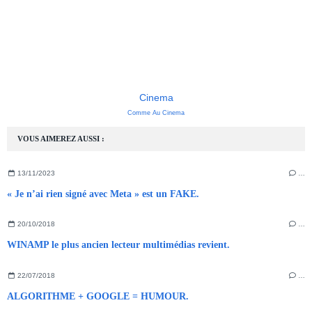
Cinema
Comme Au Cinema
VOUS AIMEREZ AUSSI :
13/11/2023
…
« Je n’ai rien signé avec Meta » est un FAKE.
20/10/2018
…
WINAMP le plus ancien lecteur multimédias revient.
22/07/2018
…
ALGORITHME + GOOGLE = HUMOUR.