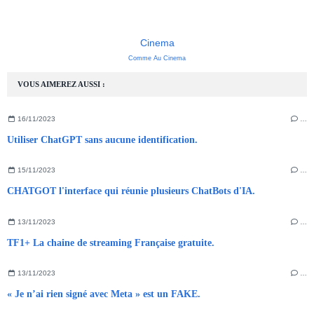
Cinema
Comme Au Cinema
VOUS AIMEREZ AUSSI :
16/11/2023
…
Utiliser ChatGPT sans aucune identification.
15/11/2023
…
CHATGOT l'interface qui réunie plusieurs ChatBots d'IA.
13/11/2023
…
TF1+ La chaine de streaming Française gratuite.
13/11/2023
…
« Je n’ai rien signé avec Meta » est un FAKE.