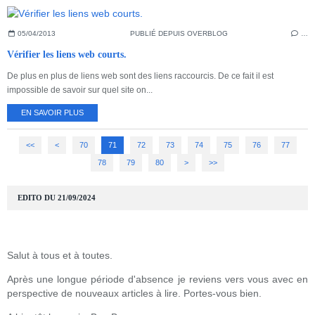
05/04/2013
PUBLIÉ DEPUIS OVERBLOG
…
Vérifier les liens web courts.
De plus en plus de liens web sont des liens raccourcis. De ce fait il est
impossible de savoir sur quel site on...
EN SAVOIR PLUS
<<
<
10
20
30
40
50
60
70
71
72
73
74
75
76
77
78
79
80
90
100
>
>>
EDITO DU 21/09/2024
Salut à tous et à toutes.
Après une longue période d'absence je reviens vers vous avec en
perspective de nouveaux articles à lire. Portes-vous bien.