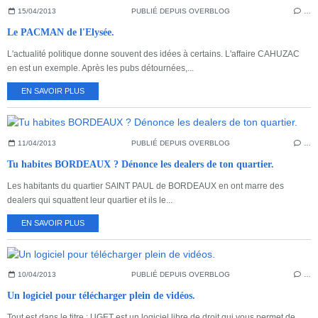
15/04/2013
PUBLIÉ DEPUIS OVERBLOG
…
Le PACMAN de l'Elysée.
L'actualité politique donne souvent des idées à certains. L'affaire CAHUZAC
en est un exemple. Après les pubs détournées,...
EN SAVOIR PLUS
11/04/2013
PUBLIÉ DEPUIS OVERBLOG
…
Tu habites BORDEAUX ? Dénonce les dealers de ton quartier.
Les habitants du quartier SAINT PAUL de BORDEAUX en ont marre des
dealers qui squattent leur quartier et ils le...
EN SAVOIR PLUS
10/04/2013
PUBLIÉ DEPUIS OVERBLOG
…
Un logiciel pour télécharger plein de vidéos.
Tout est dans le titre : UGET est un logiciel libre de droit qui vous permet de