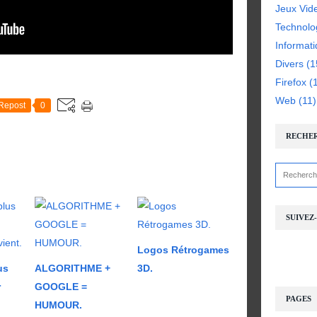
Jeux Vid
Technolo
Informat
Divers
(1
Firefox
(1
Web
(11)
Repost
0
RECHE
SUIVEZ
Logos Rétrogames
us
ALGORITHME +
3D.
r
GOOGLE =
PAGES
HUMOUR.