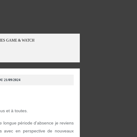
ES GAME & WATCH
U 21/09/2024
ous et à toutes.
e longue période d'absence je reviens
s avec en perspective de nouveaux