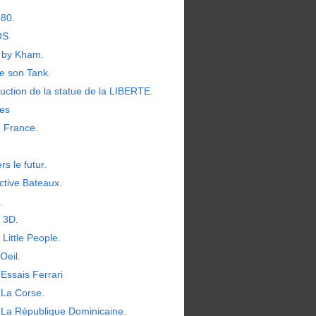
380.
OS
by Kham.
e son Tank.
uction de la statue de la LIBERTE.
les
e France.
rs le futur.
ctive Bateaux.
.
t 3D.
 Little People.
Oeil.
Essais Ferrari
 La Corse.
 La République Dominicaine.