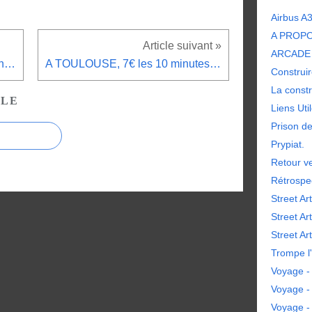
Airbus A
A PROP
ARCADE 
SongPeek un cloud musical Français, gratuit et sans pub.
A TOULOUSE, 7€ les 10 minutes pour tuer des zombies.
Construir
La constr
CLE
Liens Uti
Prison d
Prypiat.
Retour ve
Rétrospe
Street Art
Street Ar
Street Art
Trompe l'
Voyage - 
Voyage -
Voyage -