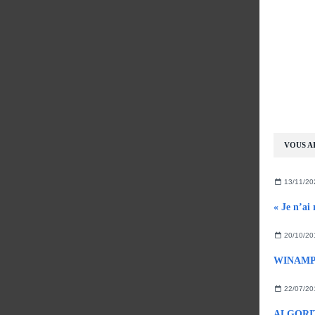
VOUS AI
13/11/20
« Je n’ai
20/10/20
22/07/20
ALGORI