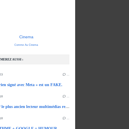
Cinema
Comme Au Cinema
MEREZ AUSSI :
23
…
 rien signé avec Meta » est un FAKE.
18
…
WINAMP le plus ancien lecteur multimédias revient.
18
…
THME + GOOGLE = HUMOUR.