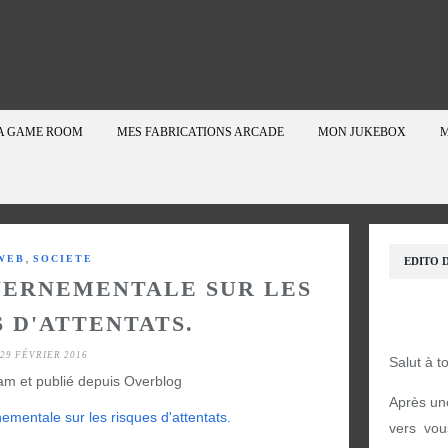
A GAME ROOM
MES FABRICATIONS ARCADE
MON JUKEBOX
M
,
WEB
SOCIETE
EDITO D
ERNEMENTALE SUR LES
 D'ATTENTATS.
29 FÉVRIER 2016
Salut à t
am et publié depuis Overblog
Après un
vers vou