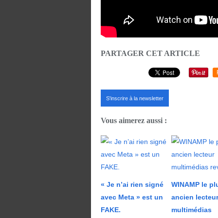
PARTAGER CET ARTICLE
S'inscrire à la newsletter
Vous aimerez aussi :
« Je n’ai rien signé
WINAMP le pl
avec Meta » est un
ancien lecteu
FAKE.
multimédias