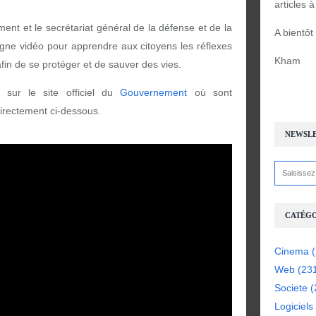
articles 
ent et le secrétariat général de la défense et de la
A bientôt
gne vidéo pour apprendre aux citoyens les réflexes
Kham
afin de se protéger et de sauver des vies.
 sur le site officiel du
Gouvernement
où sont
irectement ci-dessous.
NEWSL
CATÉGO
Cinema
(
Web
(23
Societe
(
Logiciels