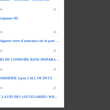
18
…
trogames 3D.
23
…
Fin de la vignette verte d'assurance sur le pare brise.
23
…
LE PERMIS DE CONDUIRE ROSE DISPARAIT EN 2033.
23
…
ARMERIE façon CALL OF DUTY
23
…
BIENTOT LA FIN DES SAUVEGARDES WHATSAPP