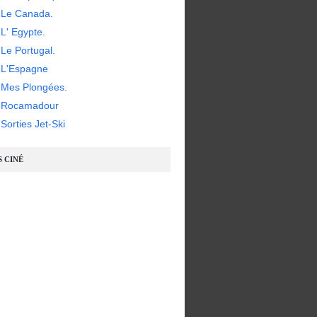
 Le Canada.
L' Egypte.
Le Portugal.
 L'Espagne
 Mes Plongées.
- Rocamadour
Sorties Jet-Ski
S CINÉ