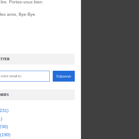
à lire. Portes-vous bien.
 les amis, Bye-Bye.
ETTER
RIES
231)
1)
230)
(190)