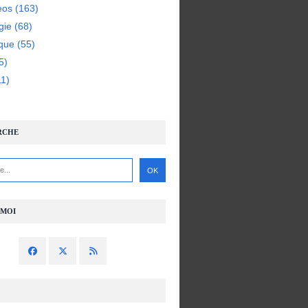
eos
(163)
gie
(68)
ique
(55)
5)
1)
RCHE
-MOI