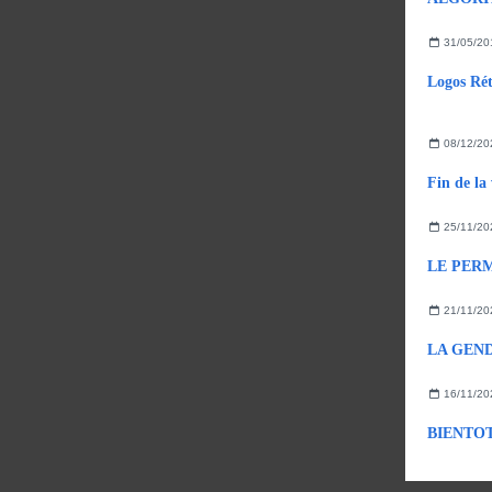
31/05/20
Logos Ré
08/12/20
25/11/20
21/11/20
LA GEND
16/11/20