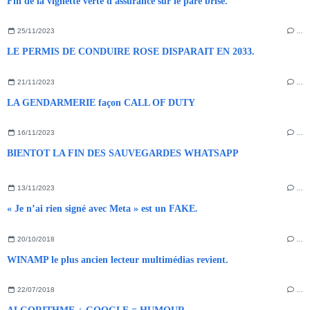
Fin de la vignette verte d'assurance sur le pare brise.
25/11/2023
…
LE PERMIS DE CONDUIRE ROSE DISPARAIT EN 2033.
21/11/2023
…
LA GENDARMERIE façon CALL OF DUTY
16/11/2023
…
BIENTOT LA FIN DES SAUVEGARDES WHATSAPP
13/11/2023
…
« Je n’ai rien signé avec Meta » est un FAKE.
20/10/2018
…
WINAMP le plus ancien lecteur multimédias revient.
22/07/2018
…