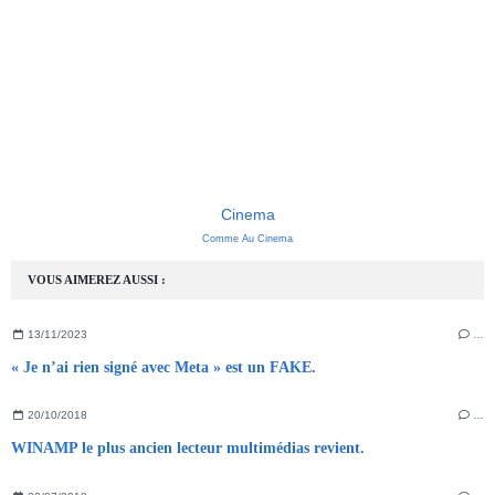
Cinema
Comme Au Cinema
VOUS AIMEREZ AUSSI :
13/11/2023
…
« Je n’ai rien signé avec Meta » est un FAKE.
20/10/2018
…
WINAMP le plus ancien lecteur multimédias revient.