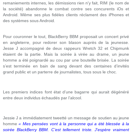
remaniements internes, les démissions rien n'y fait, RIM (le nom de
la société) abandonne le combat contre ses concurents iOs et
Android. Même ses plus fidèles clients réclament des iPhones et
des systèmes sous Android.
Pour couronner le tout, BlackBerry BBM proposait un concert privé
en angleterre, pour redorer son blason auprès de la jeunesse.
Jesse J accompagné de deux rappeurs Wretch 32 et Chipmunk
étaient de la partie. Mais la soirée à virée au drame, un jeune
homme a été poignardé au cou par une bouteille brisée. La soirée
s’est terminée en bain de sang devant des centaines d’invités
grand public et un parterre de journalistes, tous sous le choc.
Les premiers indices font état d’une bagarre qui aurait dégénéré
entre deux individus échaudés par l’alcool.
Jessie J a immédiatement tweetté un message de soutien au jeune
homme
« Mes pensées vont à la personne qui a été blessée à la
soirée BlackBerry BBM. C’est tellement triste. J’espère vraiment