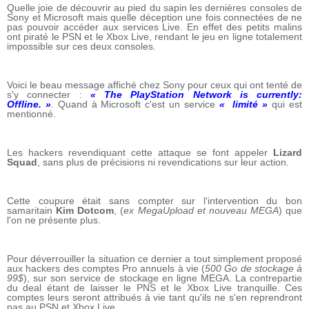
Quelle joie de découvrir au pied du sapin les dernières consoles de
Sony et Microsoft mais quelle déception une fois connectées de ne
pas pouvoir accéder aux services Live. En effet des petits malins
ont piraté le PSN et le Xbox Live, rendant le jeu en ligne totalement
impossible sur ces deux consoles.
Voici le beau message affiché chez Sony pour ceux qui ont tenté de
s'y connecter :
« The PlayStation Network is currently:
Offline. »
.
Quand à Microsoft c'est un service
« limité »
qui est
mentionné.
Les hackers revendiquant cette attaque se font appeler
Lizard
Squad
, sans plus de précisions ni revendications sur leur action.
Cette coupure était sans compter sur l'intervention du bon
samaritain
Kim Dotcom
, (
ex MegaUpload et nouveau MEGA
) que
l'on ne présente plus.
Pour déverrouiller la situation ce dernier a tout simplement proposé
aux hackers des comptes Pro annuels à vie (
500 Go de stockage à
99$
), sur son service de stockage en ligne MEGA. La contrepartie
du deal étant de laisser le PNS et le Xbox Live tranquille. Ces
comptes leurs seront attribués à vie tant qu'ils ne s'en reprendront
pas au PSN et Xbox Live.